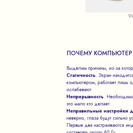
Vi
ПОЧЕМУ КОМПЬЮТЕР 
Выделим причины, из-за котор
Статичность
. Экран находитс
компьютером, работает лишь од
ослабевают.
Непрерывность
. Необходимо
это мало кто делает.
Неправильные настройки 
неверно, глаза будут сильно ус
Первые два настраиваются инд
составлять около 60 Гц.