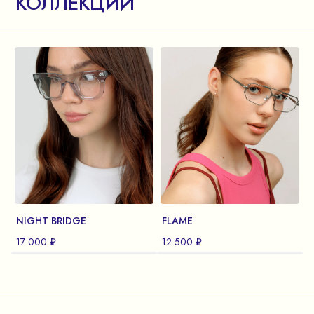
КОЛЛЕКЦИИ
NIGHT BRIDGE
FLAME
17 000 ₽
12 500 ₽
1