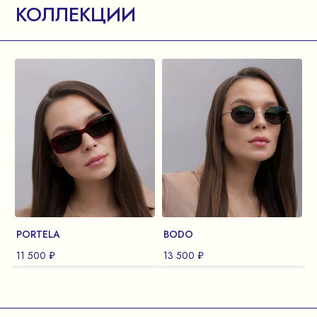
КОЛЛЕКЦИИ
PORTELA
BODO
11 500 ₽
13 500 ₽
1