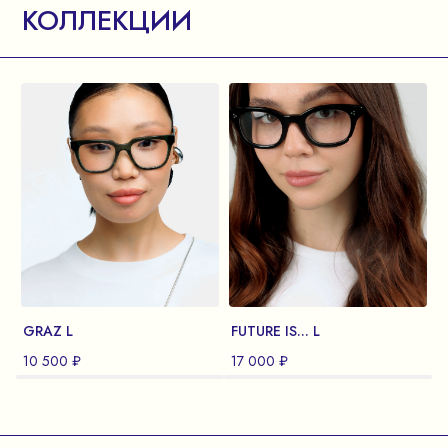
КОЛЛЕКЦИИ
GRAZ L
FUTURE IS... L
T
10 500 ₽
17 000 ₽
1