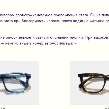
котором происходит неточное преломление света. Он не попа
а этого при близорукости человек плохо видит на дальние ра
ие относительное и зависит от степени миопии. При высокой
й — нечетко видеть номер автомобиля вдали.
low
Dy