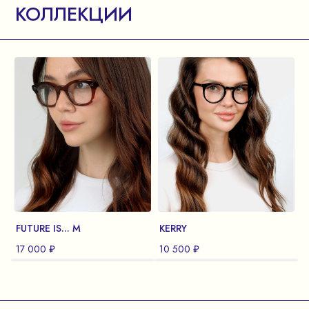
КОЛЛЕКЦИИ
FUTURE IS... M
KERRY
F
17 000 ₽
10 500 ₽
1