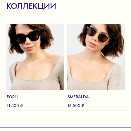
КОЛЛЕКЦИИ
FORLI
SMERALDA
11 500 ₽
13 500 ₽
1