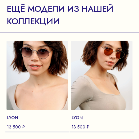
ЕЩЁ МОДЕЛИ ИЗ НАШЕЙ
КОЛЛЕКЦИИ
LYON
LYON
13 500 ₽
13 500 ₽
1