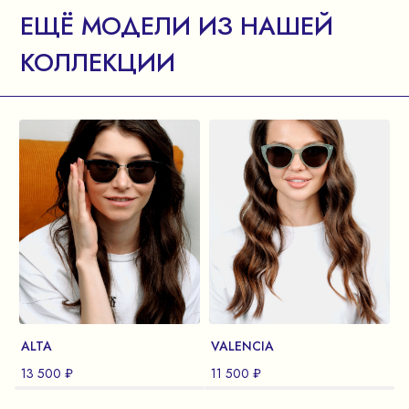
ЕЩЁ МОДЕЛИ ИЗ НАШЕЙ
КОЛЛЕКЦИИ
ALTA
VALENCIA
S
13 500 ₽
11 500 ₽
1