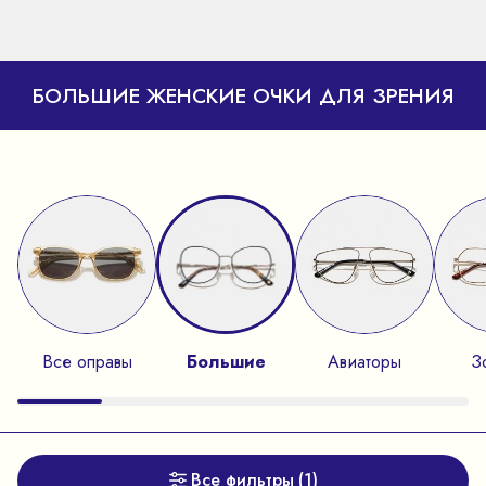
БОЛЬШИЕ ЖЕНСКИЕ ОЧКИ ДЛЯ ЗРЕНИЯ
Все оправы
Большие
Авиаторы
З
Все фильтры
(1)